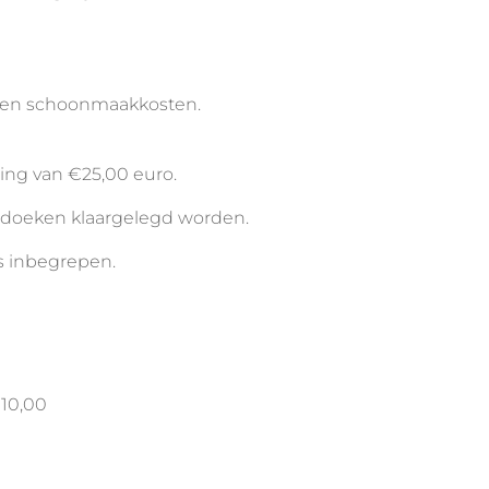
n en schoonmaakkosten.
ding van €25,00 euro.
nddoeken klaargelegd worden.
js inbegrepen.
 10,00